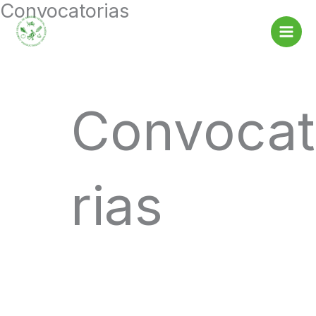
Convocatorias
Ir
al
contenido
Convoca
rias