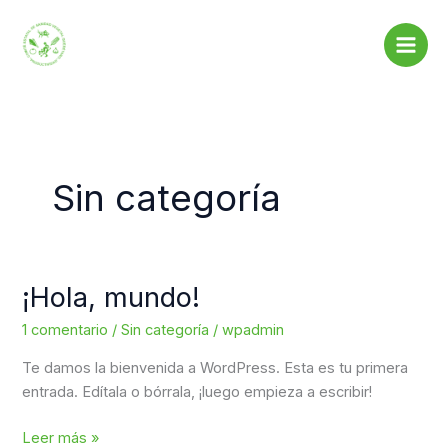
Ir
al
contenido
Sin categoría
¡Hola, mundo!
¡Hola,
mundo!
1 comentario
/
Sin categoría
/
wpadmin
Te damos la bienvenida a WordPress. Esta es tu primera
entrada. Edítala o bórrala, ¡luego empieza a escribir!
Leer más »